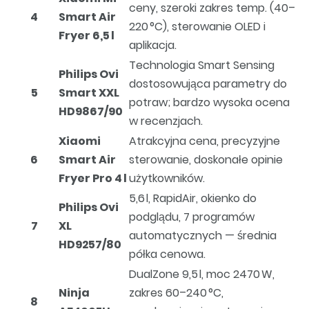
ceny, szeroki zakres temp. (40–
4
Smart Air
220 °C), sterowanie OLED i
Fryer 6,5 l
aplikacja.
Technologia Smart Sensing
Philips Ovi
dostosowująca parametry do
5
Smart XXL
potraw; bardzo wysoka ocena
HD9867/90
w recenzjach.
Xiaomi
Atrakcyjna cena, precyzyjne
6
Smart Air
sterowanie, doskonałe opinie
Fryer Pro 4 l
użytkowników.
5,6 l, RapidAir, okienko do
Philips Ovi
podglądu, 7 programów
7
XL
automatycznych — średnia
HD9257/80
półka cenowa.
DualZone 9,5 l, moc 2470 W,
Ninja
zakres 60–240 °C,
8