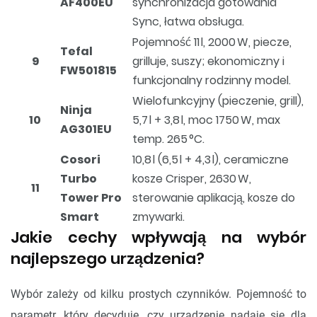
AF400EU
synchronizacja gotowania
Sync, łatwa obsługa.
Pojemność 11 l, 2000 W, piecze,
Tefal
9
grilluje, suszy; ekonomiczny i
FW501815
funkcjonalny rodzinny model.
Wielofunkcyjny (pieczenie, grill),
Ninja
10
5,7 l + 3,8 l, moc 1750 W, max
AG301EU
temp. 265 °C.
Cosori
10,8 l (6,5 l + 4,3 l), ceramiczne
Turbo
kosze Crisper, 2630 W,
11
Tower Pro
sterowanie aplikacją, kosze do
Smart
zmywarki.
Jakie cechy wpływają na wybór
najlepszego urządzenia?
Wybór zależy od kilku prostych czynników. Pojemność to
parametr, który decyduje, czy urządzenie nadaje się dla