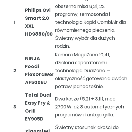
obszerna misa 8,3 l, 22
Philips Ovi
programy, termosonda i
Smart 2.0
1
technologia Rapid CombiAir dla
XXL
równomiernego pieczenia.
HD9880/90
Świetny wybór dla dużych
rodzin.
Komora MegaZone 10,4 l,
NINJA
dzielona separatorem i
Foodi
2
technologia DualZone —
FlexDrawer
elastyczność gotowania dwóch
AF500EU
potraw jednocześnie.
Tefal Dual
Dwa kosze (5,2 l + 3,1 l), moc
Easy Fry &
3
2700 W, aż 8 automatycznych
Grill
programów i funkcja grilla.
EY905D
Świetny stosunek jakości do
Xiaomi Mi