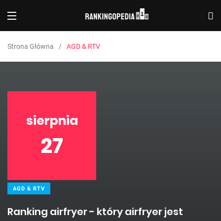
Strona Główna
AGD & RTV
sierpnia
27
AGD & RTV
Ranking airfryer - który airfryer jest