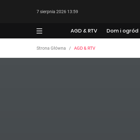
7 sierpnia 2026 13:59
AGD & RTV
Dom i ogród
Strona Główna
AGD & RTV