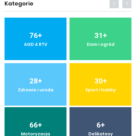
Kategorie
76
+
31
+
AGD & RTV
Dom i ogród
28
+
30
+
Zdrowie i uroda
Sport i hobby
66
+
6
+
Motoryzacja
Delikatesy