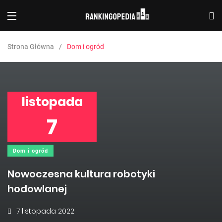
Strona Główna
Dom i ogród
listopada
7
Dom i ogród
Nowoczesna kultura robotyki
hodowlanej
7 listopada 2022