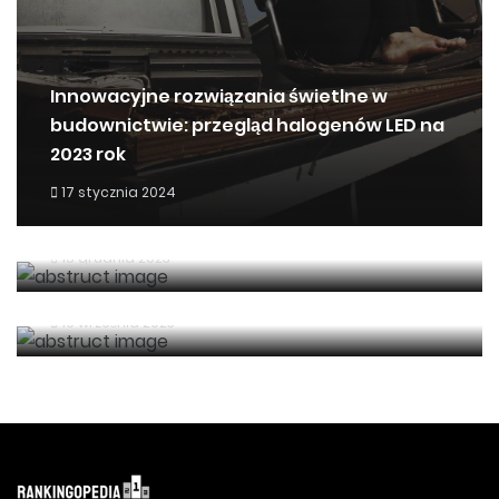
Innowacyjne rozwiązania świetlne w
budownictwie: przegląd halogenów LED na
2023 rok
Nowoczesne systemy wentylacji w Polsce
17 stycznia 2024
– jak skutecznie odzyskać ciepło?
Nowoczesne środki renowacji wnętrz:
15 grudnia 2023
eksploracja rynku farb do mebli w Polsce
16 września 2023