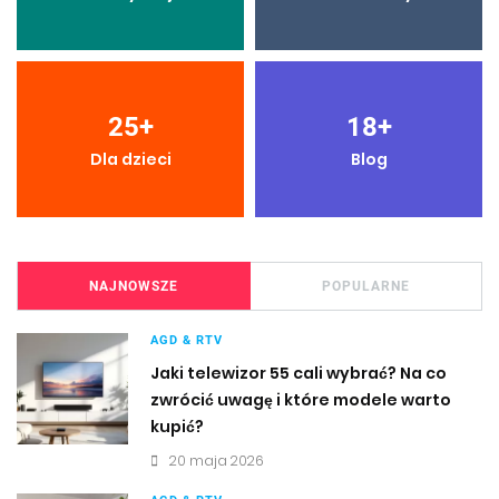
25
+
18
+
Dla dzieci
Blog
NAJNOWSZE
POPULARNE
AGD & RTV
Jaki telewizor 55 cali wybrać? Na co
zwrócić uwagę i które modele warto
kupić?
20 maja 2026