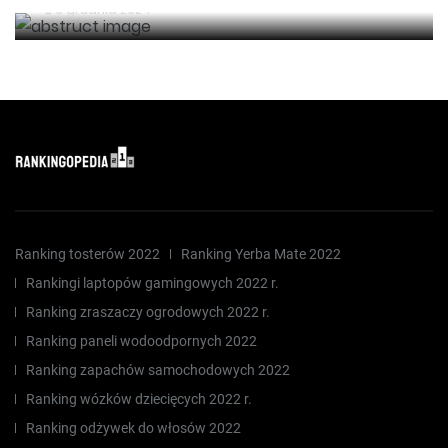
6 grudnia 2024
Ranking tosterów 2022
Ranking Yerba Mate 2022
Rankingi laptopów gamingowych 2022 r.
Ranking zraszaczy ogrodowych 2022 r.
Ranking paneli wodoodpornych 2022
Ranking zapachów samochodowych 2022
Ranking wózków dziecięcych 2022 r.
Ranking odżywek do włosów 2022