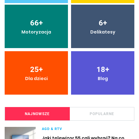
66
+
6
+
Motoryzacja
Delikatesy
25
+
18
+
Dla dzieci
Blog
NAJNOWSZE
POPULARNE
AGD & RTV
Jaki telewizor 55 cali wybrać? Na co