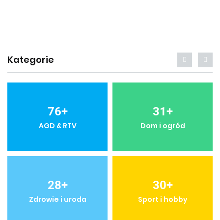
Kategorie
76
+
31
+
AGD & RTV
Dom i ogród
28
+
30
+
Zdrowie i uroda
Sport i hobby