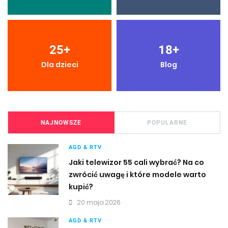
25
+
18
+
Dla dzieci
Blog
NAJNOWSZE
POPULARNE
AGD & RTV
Jaki telewizor 55 cali wybrać? Na co
zwrócić uwagę i które modele warto
kupić?
20 maja 2026
AGD & RTV