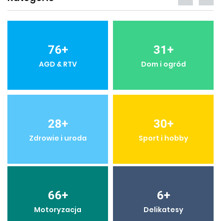
76
+
31
+
AGD & RTV
Dom i ogród
28
+
30
+
Zdrowie i uroda
Sport i hobby
66
+
6
+
Motoryzacja
Delikatesy