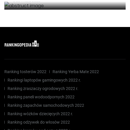
30 maja 2023
Ranking tosterów 2022
Ranking Yerba Mate 2022
Rankingi laptopów gamingowych 2022 r.
Ranking zraszaczy ogrodowych 2022 r.
Ranking paneli wodoodpornych 2022
Ranking zapachów samochodowych 2022
Ranking wózków dziecięcych 2022 r.
Ranking odżywek do włosów 2022