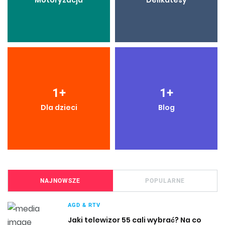
Motoryzacja
Delikatesy
1
+
1
+
Dla dzieci
Blog
NAJNOWSZE
POPULARNE
AGD & RTV
Jaki telewizor 55 cali wybrać? Na co