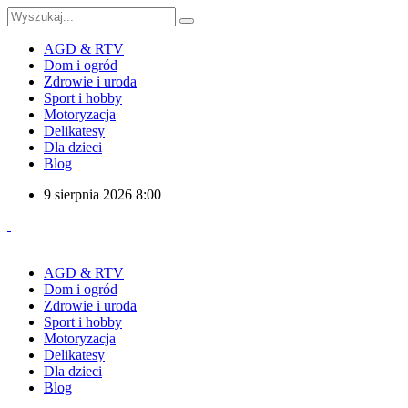
AGD & RTV
Dom i ogród
Zdrowie i uroda
Sport i hobby
Motoryzacja
Delikatesy
Dla dzieci
Blog
9 sierpnia 2026 8:00
AGD & RTV
Dom i ogród
Zdrowie i uroda
Sport i hobby
Motoryzacja
Delikatesy
Dla dzieci
Blog