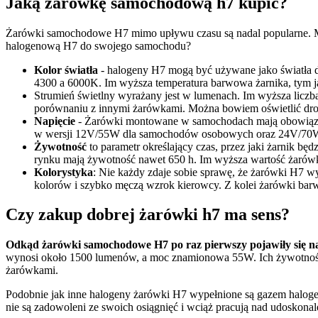
Jaką żarówkę samochodową h7 kupić?
Żarówki samochodowe H7 mimo upływu czasu są nadal popularne. M
halogenową H7 do swojego samochodu?
Kolor światła
- halogeny H7 mogą być używane jako światła d
4300 a 6000K. Im wyższa temperatura barwowa żarnika, tym ja
Strumień świetlny wyrażany jest w lumenach. Im wyższa liczba
porównaniu z innymi żarówkami. Można bowiem oświetlić drog
Napięcie
- Żarówki montowane w samochodach mają obowiązek p
w wersji 12V/55W dla samochodów osobowych oraz 24V/70W
Żywotność
to parametr określający czas, przez jaki żarnik b
rynku mają żywotność nawet 650 h. Im wyższa wartość żarówki,
Kolorystyka
: Nie każdy zdaje sobie sprawę, że żarówki H7 w
kolorów i szybko męczą wzrok kierowcy. Z kolei żarówki barw
Czy zakup dobrej żarówki h7 ma sens?
Odkąd żarówki samochodowe H7 po raz pierwszy pojawiły się na
wynosi około 1500 lumenów, a moc znamionowa 55W. Ich żywotność 
żarówkami.
Podobnie jak inne halogeny żarówki H7 wypełnione są gazem haloge
nie są zadowoleni ze swoich osiągnięć i wciąż pracują nad udosko