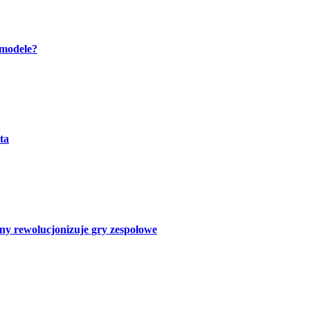
 modele?
ta
ny rewolucjonizuje gry zespołowe