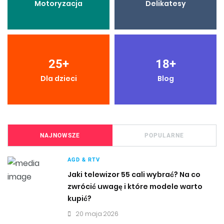
Motoryzacja
Delikatesy
25
+
18
+
Dla dzieci
Blog
NAJNOWSZE
POPULARNE
AGD & RTV
Jaki telewizor 55 cali wybrać? Na co
zwrócić uwagę i które modele warto
kupić?
20 maja 2026