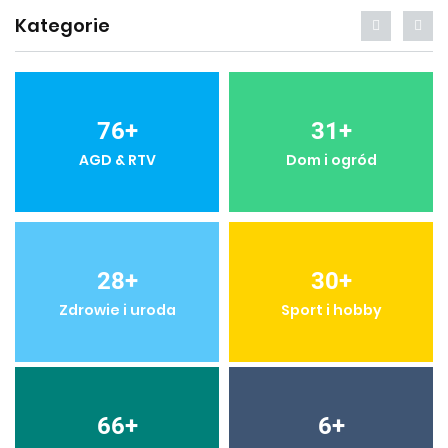
Kategorie
76
+
31
+
AGD & RTV
Dom i ogród
28
+
30
+
Zdrowie i uroda
Sport i hobby
66
+
6
+