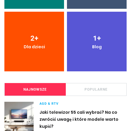
2
+
1
+
Dla dzieci
Blog
NAJNOWSZE
POPULARNE
AGD & RTV
Jaki telewizor 55 cali wybrać? Na co
zwrócić uwagę i które modele warto
kupić?