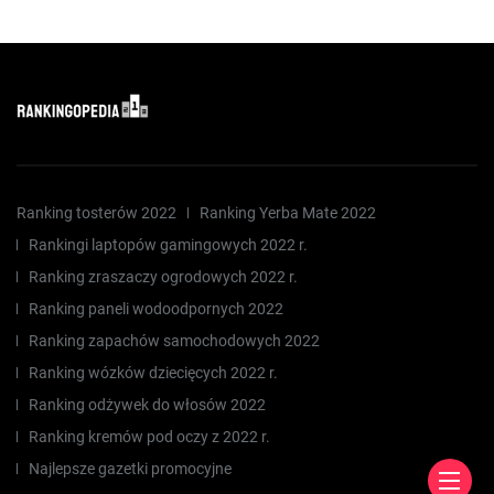
Ranking tosterów 2022
Ranking Yerba Mate 2022
Rankingi laptopów gamingowych 2022 r.
Ranking zraszaczy ogrodowych 2022 r.
Ranking paneli wodoodpornych 2022
Ranking zapachów samochodowych 2022
Ranking wózków dziecięcych 2022 r.
Ranking odżywek do włosów 2022
Ranking kremów pod oczy z 2022 r.
Najlepsze gazetki promocyjne