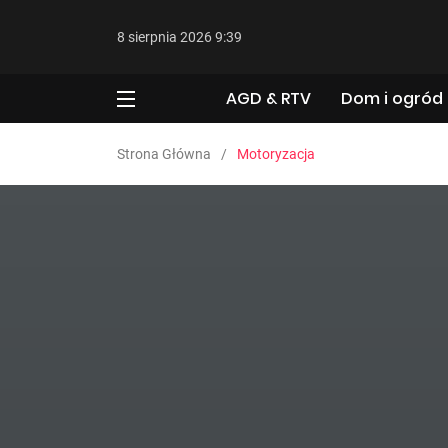
8 sierpnia 2026 9:39
AGD & RTV
Dom i ogród
Strona Główna
Motoryzacja