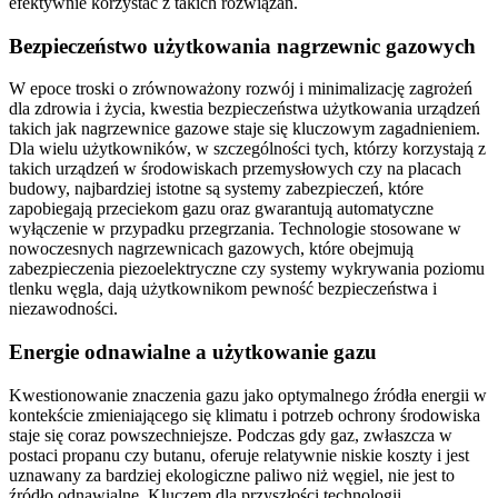
efektywnie korzystać z takich rozwiązań.
Bezpieczeństwo użytkowania nagrzewnic gazowych
W epoce troski o zrównoważony rozwój i minimalizację zagrożeń
dla zdrowia i życia, kwestia bezpieczeństwa użytkowania urządzeń
takich jak nagrzewnice gazowe staje się kluczowym zagadnieniem.
Dla wielu użytkowników, w szczególności tych, którzy korzystają z
takich urządzeń w środowiskach przemysłowych czy na placach
budowy, najbardziej istotne są systemy zabezpieczeń, które
zapobiegają przeciekom gazu oraz gwarantują automatyczne
wyłączenie w przypadku przegrzania. Technologie stosowane w
nowoczesnych nagrzewnicach gazowych, które obejmują
zabezpieczenia piezoelektryczne czy systemy wykrywania poziomu
tlenku węgla, dają użytkownikom pewność bezpieczeństwa i
niezawodności.
Energie odnawialne a użytkowanie gazu
Kwestionowanie znaczenia gazu jako optymalnego źródła energii w
kontekście zmieniającego się klimatu i potrzeb ochrony środowiska
staje się coraz powszechniejsze. Podczas gdy gaz, zwłaszcza w
postaci propanu czy butanu, oferuje relatywnie niskie koszty i jest
uznawany za bardziej ekologiczne paliwo niż węgiel, nie jest to
źródło odnawialne. Kluczem dla przyszłości technologii