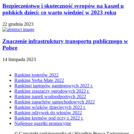
Bezpieczeństwo i skuteczność syropów na kaszel u
polskich dzieci: co warto wiedzieć w 2023 roku
22 grudnia 2023
Znaczenie infrastruktury transportu publicznego w
Polsce
14 listopada 2023
Ranking tosterów 2022
Ranking Yerba Mate 2022
Rankingi laptopów gamingowych 2022 r.
Ranking zraszaczy ogrodowych 2022 r.
Ranking paneli wodoodpornych 2022
Ranking zapachów samochodowych 2022
Ranking wózków dziecięcych 2022 r.
Ranking odżywek do włosów 2022
Ranking kremów pod oczy z 2022 r.
Najlepsze gazetki promocyjne
© Copyright rankingopedia.pl | Wszelkie Prawa Zastrzeżone.