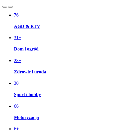
76
+
AGD & RTV
31
+
Dom i ogród
28
+
Zdrowie i uroda
30
+
Sport i hobby
66
+
Motoryzacja
6
+