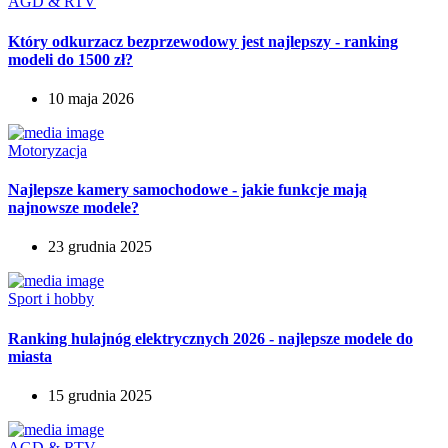
AGD & RTV
Który odkurzacz bezprzewodowy jest najlepszy - ranking
modeli do 1500 zł?
10 maja 2026
Motoryzacja
Najlepsze kamery samochodowe - jakie funkcje mają
najnowsze modele?
23 grudnia 2025
Sport i hobby
Ranking hulajnóg elektrycznych 2026 - najlepsze modele do
miasta
15 grudnia 2025
AGD & RTV