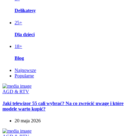
Delikatesy
25
+
Dla dzieci
18
+
Blog
Najnowsze
Popularne
AGD & RTV
Jaki telewizor 55 cali wybrać? Na co zwrócić uwagę i które
modele warto kupić?
20 maja 2026