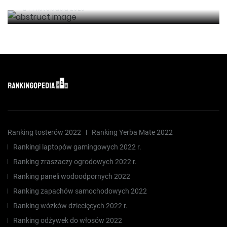
14 listopada 2023
Ranking tosterów 2022
Ranking Yerba Mate 2022
Rankingi laptopów gamingowych 2022 r.
Ranking zraszaczy ogrodowych 2022 r.
Ranking paneli wodoodpornych 2022
Ranking zapachów samochodowych 2022
Ranking wózków dziecięcych 2022 r.
Ranking odżywek do włosów 2022