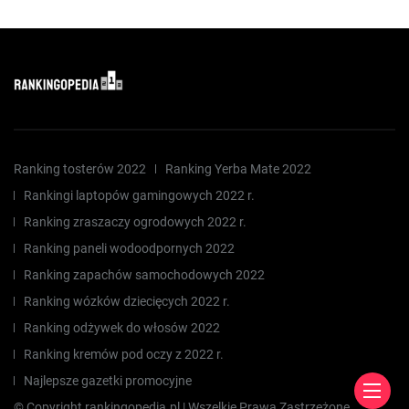
Ranking tosterów 2022
Ranking Yerba Mate 2022
Rankingi laptopów gamingowych 2022 r.
Ranking zraszaczy ogrodowych 2022 r.
Ranking paneli wodoodpornych 2022
Ranking zapachów samochodowych 2022
Ranking wózków dziecięcych 2022 r.
Ranking odżywek do włosów 2022
Ranking kremów pod oczy z 2022 r.
Najlepsze gazetki promocyjne
© Copyright rankingopedia.pl | Wszelkie Prawa Zastrzeżone.