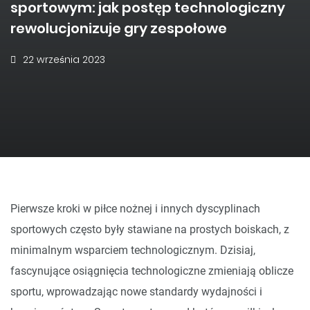
sportowym: jak postęp technologiczny
rewolucjonizuje gry zespołowe
22 września 2023
Pierwsze kroki w piłce nożnej i innych dyscyplinach
sportowych często były stawiane na prostych boiskach, z
minimalnym wsparciem technologicznym. Dzisiaj,
fascynujące osiągnięcia technologiczne zmieniają oblicze
sportu, wprowadzając nowe standardy wydajności i