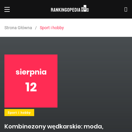
Strona Główna
Sport i hobby
sierpnia
12
Sport i hobby
Kombinezony wędkarskie: moda,