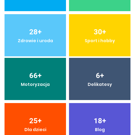
28
+
30
+
Zdrowie i uroda
Sport i hobby
66
+
6
+
Motoryzacja
Delikatesy
25
+
18
+
Dla dzieci
Blog