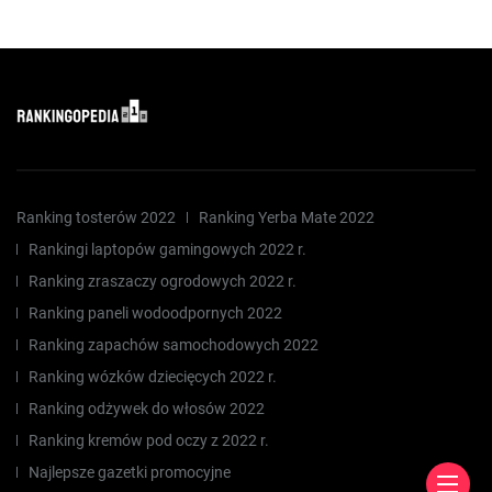
Ranking tosterów 2022
Ranking Yerba Mate 2022
Rankingi laptopów gamingowych 2022 r.
Ranking zraszaczy ogrodowych 2022 r.
Ranking paneli wodoodpornych 2022
Ranking zapachów samochodowych 2022
Ranking wózków dziecięcych 2022 r.
Ranking odżywek do włosów 2022
Ranking kremów pod oczy z 2022 r.
Najlepsze gazetki promocyjne