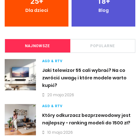
25
+
18
+
Dla dzieci
Blog
NAJNOWSZE
POPULARNE
AGD & RTV
Jaki telewizor 55 cali wybrać? Na co
zwrócić uwagę i które modele warto
kupić?
20 maja 2026
AGD & RTV
Który odkurzacz bezprzewodowy jest
najlepszy - ranking modeli do 1500 zł?
10 maja 2026