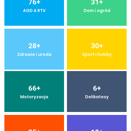
76
+
31
+
AGD & RTV
Dom i ogród
28
+
30
+
Zdrowie i uroda
Sport i hobby
66
+
6
+
Motoryzacja
Delikatesy